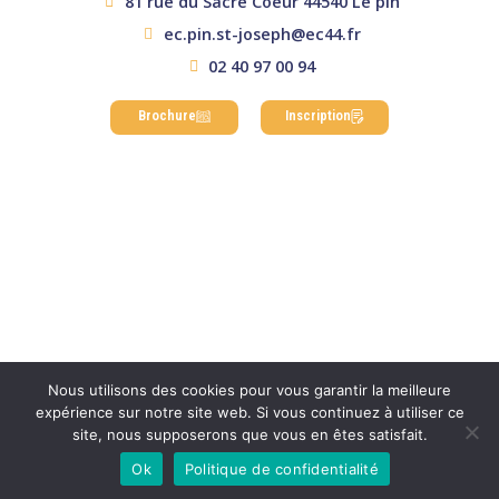
81 rue du Sacré Coeur 44540 Le pin
ec.pin.st-joseph@ec44.fr
02 40 97 00 94
Brochure
Inscription
Nous utilisons des cookies pour vous garantir la meilleure
Mentions légales
|
Politique de confidentialité
|
expérience sur notre site web. Si vous continuez à utiliser ce
Réalisation ekole.fr
site, nous supposerons que vous en êtes satisfait.
Engagé pour l’environnement : compensation de l’impact
Ok
Politique de confidentialité
carbone de notre site internet
En savoir +