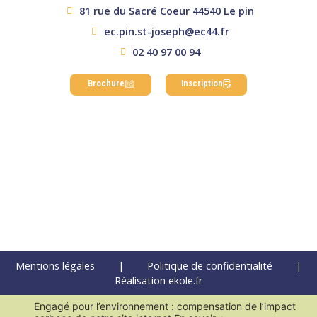
81 rue du Sacré Coeur 44540 Le pin
ec.pin.st-joseph@ec44.fr
02 40 97 00 94
Brochure
Inscription
Mentions légales
|
Politique de confidentialité
|
Réalisation ekole.fr
Engagé pour l’environnement : compensation de l’impact